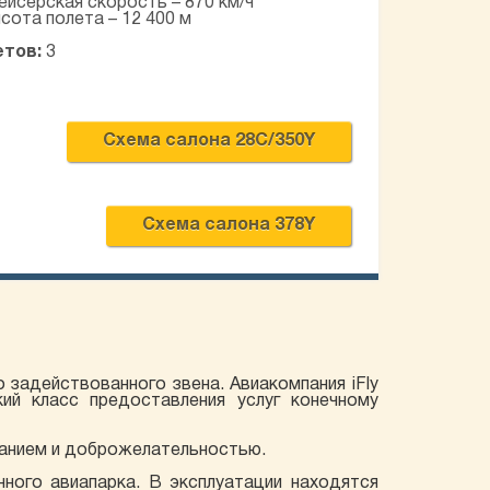
ейсерская скорость – 870 км/ч
сота полета – 12 400 м
етов:
3
Схема салона 28C/350Y
Схема салона 378Y
задействованного звена. Авиакомпания iFly
ий класс предоставления услуг конечному
иманием и доброжелательностью.
нного авиапарка. В эксплуатации находятся