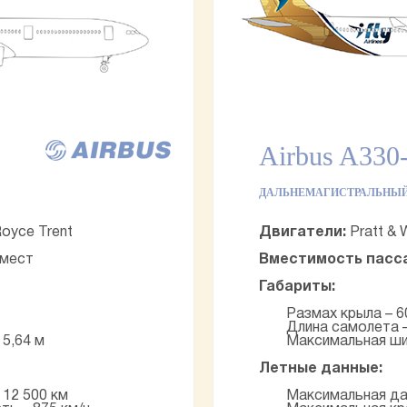
Airbus A330
ДАЛЬНЕМАГИСТРАЛЬНЫ
Royce Trent
Двигатели:
Pratt & 
 мест
Вместимость пасс
Габариты:
Размах крыла – 6
Длина самолета –
5,64 м
Максимальная ши
Летные данные:
 12 500 км
Максимальная да