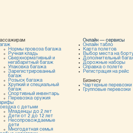
ассажирам
Онлайн — сервисы
агаж
Онлайн табло
Нормы провоза багажа
Карта полетов
Ручная кладь
Выбор места на борт
Сверхнормативный и
Дополнительный бага
негабаритный багаж
Дорожные наборы
Упаковка багажа
Справка о полете
Зарегистрированный
Регистрация на рейс
багаж
Розыск багажа
Бизнесу
Хрупкий и специальный
Чартерные перевозки
багаж
Групповые перевозки
Спортивный инвентарь
Перевозка оружия
арифы
оездка с детьми
Младенцы до 2 лет
Дети от 2 до 12 лет
Несопровождаемые
дети
Многодетная семья