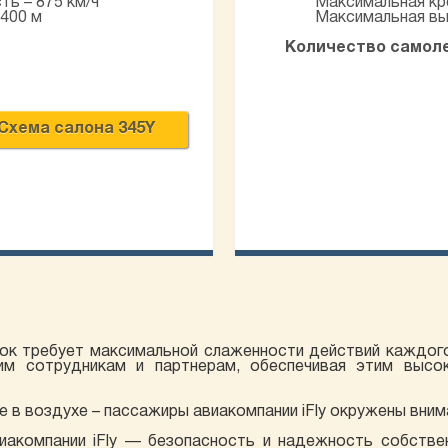
ь – 875 км/ч
Максимальная кр
 400 м
Максимальная вы
Количество самол
Схема салона 345Y
ок требует максимальной слаженности действий каждого 
м сотрудникам и партнерам, обеспечивая этим высок
е в воздухе – пассажиры авиакомпании iFly окружены вн
иакомпании iFly — безопасность и надежность собстве