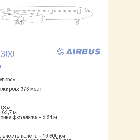
-300
Й
Whitney
ажиров:
378 мест
0,3 м
 63,7 м
рина фюзеляжа – 5,64 м
льность полета – 10 800 км