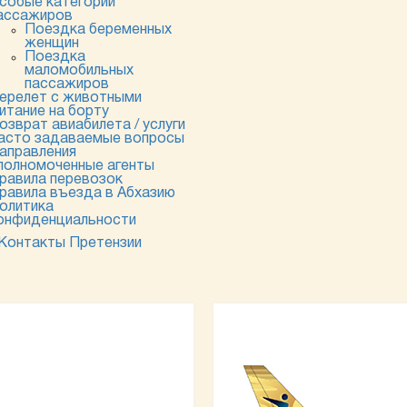
собые категории
ассажиров
Поездка беременных
женщин
Поездка
маломобильных
пассажиров
ерелет с животными
итание на борту
озврат авиабилета / услуги
асто задаваемые вопросы
аправления
полномоченные агенты
равила перевозок
равила въезда в Абхазию
олитика
онфиденциальности
Контакты
Претензии