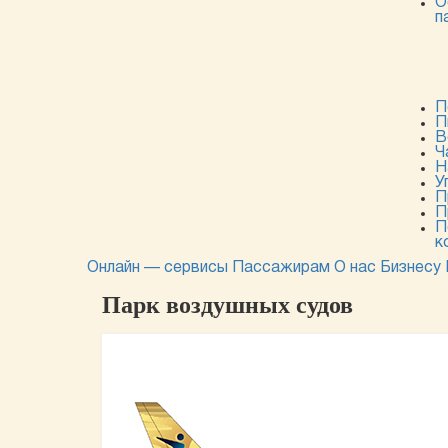
О
п
П
П
В
Ч
Н
У
П
П
П
к
Онлайн — сервисы
Пассажирам
О нас
Бизнесу
Парк воздушных судов