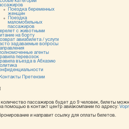
собые категории
ассажиров
Поездка беременных
женщин
Поездка
маломобильных
пассажиров
ерелет с животными
итание на борту
озврат авиабилета / услуги
асто задаваемые вопросы
аправления
полномоченные агенты
равила перевозок
равила въезда в Абхазию
олитика
онфиденциальности
Контакты
Претензии
и
и количество пассажиров будет до 9 человек, билеты мож
за помощью в контакт центр авиакомпании по адресу:
Vopr
онирование и направит ссылку для оплаты билетов.