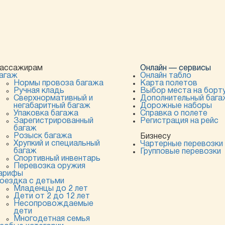
ассажирам
Онлайн — сервисы
агаж
Онлайн табло
Нормы провоза багажа
Карта полетов
Ручная кладь
Выбор места на борт
Сверхнормативный и
Дополнительный бага
негабаритный багаж
Дорожные наборы
Упаковка багажа
Справка о полете
Зарегистрированный
Регистрация на рейс
багаж
Розыск багажа
Бизнесу
Хрупкий и специальный
Чартерные перевозки
багаж
Групповые перевозки
Спортивный инвентарь
Перевозка оружия
арифы
оездка с детьми
Младенцы до 2 лет
Дети от 2 до 12 лет
Несопровождаемые
дети
Многодетная семья