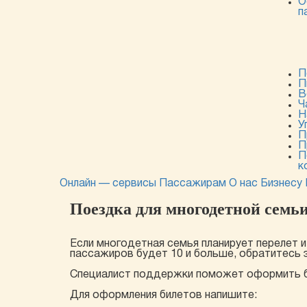
О
п
П
П
В
Ч
Н
У
П
П
П
к
Онлайн — сервисы
Пассажирам
О нас
Бизнесу
Поездка для многодетной семь
Если многодетная семья планирует перелет 
пассажиров будет 10 и больше, обратитесь 
Специалист поддержки поможет оформить бр
Для оформления билетов напишите: