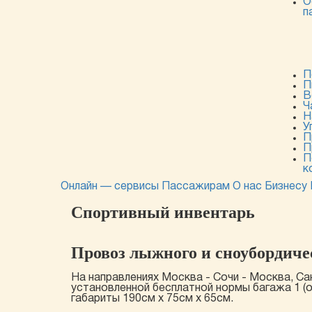
О
п
П
П
В
Ч
Н
У
П
П
П
к
Онлайн — сервисы
Пассажирам
О нас
Бизнесу
Спортивный инвентарь
Провоз лыжного и сноубордиче
На направлениях Москва - Сочи - Москва, Са
установленной бесплатной нормы багажа 1 (
габариты 190см х 75см х 65см.