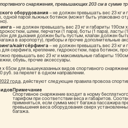
портивного снаряжения, превышающих 203 см в сумме тр
ского оборудования
– не должен превышать вес 23 кг и 
к, одной парой лыжных ботинок (может быть упаковано от
но).
винга
– не должен превышать вес 23 кг и габариты 190см 
рокостюм, шлем, перчатки (1 пара), боты (1 пара), ласты (
аллон для дыхания должен быть пустым, клапан должен быт
багажа в аэропорту), приборы и прочие дополнительные ак
финга/кайтсёрфинга
– не должен превышать вес 23 кг и 
 для серфинга, крепление, гидрокостюм, пара ботинок, пр
лжно превышать вес 23 кг и максимальные габариты 190см 
ежки, обувь, прочие аксессуары.
м х 65см для вышеуказанных видов спортивного снаряжени
 руб. за перелет в одном направлении.
2022 года
, действуют следующие правила провоза спортив
видов
Примечание
Спортивное снаряжение входит в норму бесплатног
тарифом при соответствии веса и габаритов. Соот
применяться, если сумма мест багажа пассажира пре
превышения веса оборудования сверх установленны
багажа.