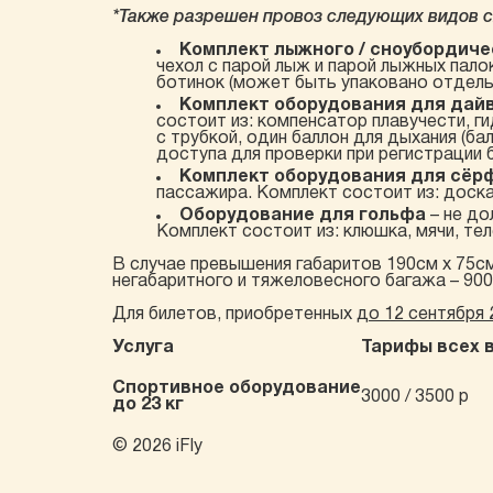
*Также разрешен провоз следующих видов с
Комплект лыжного / сноубордиче
чехол с парой лыж и парой лыжных пало
ботинок (может быть упаковано отдель
Комплект оборудования для дай
состоит из: компенсатор плавучести, гид
с трубкой, один баллон для дыхания (б
доступа для проверки при регистрации 
Комплект оборудования для сёр
пассажира. Комплект состоит из: доска
Оборудование для гольфа
– не до
Комплект состоит из: клюшка, мячи, тел
В случае превышения габаритов 190см х 75с
негабаритного и тяжеловесного багажа – 9000
Для билетов, приобретенных
до 12 сентября 
Услуга
Тарифы всех 
Спортивное оборудование
3000 / 3500 р
до 23 кг
© 2026 iFly