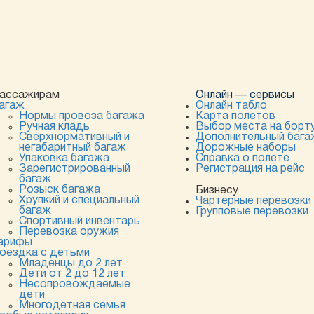
ассажирам
Онлайн — сервисы
агаж
Онлайн табло
Нормы провоза багажа
Карта полетов
Ручная кладь
Выбор места на борт
Сверхнормативный и
Дополнительный бага
негабаритный багаж
Дорожные наборы
Упаковка багажа
Справка о полете
Зарегистрированный
Регистрация на рейс
багаж
Розыск багажа
Бизнесу
Хрупкий и специальный
Чартерные перевозки
багаж
Групповые перевозки
Спортивный инвентарь
Перевозка оружия
арифы
оездка с детьми
Младенцы до 2 лет
Дети от 2 до 12 лет
Несопровождаемые
дети
Многодетная семья