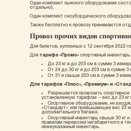
Один комплект лыжного оборудования состои
отдельно).
Один комплект сноубордического оборудован
Также бесплатно к провозу принимаются отд
Провоз прочих видов спортивн
Для билетов, купленных с 12 сентября 2022 
Для
тарифа «Промо»
спортивный инвентарь
До 23 кг и до 203 см в сумме 3 измер
От 24 до 30 кг и до 203 см в сумме 3
От 31 и свыше 203 см в сумме 3 измер
Для тарифов «Плюс», «Премиум» и «Станд
Разрешается провозить спортивное с
установленную тарифом – вес до 23 кг 
Спортивное оборудование, не входя
«Стандарт», или превышающее вес 23 кг
дополнительного багажа.
Спортивный инвентарь свыше 30 кг и
правилам перевозки негабаритного и тя
нижеуказанный инвентарь.