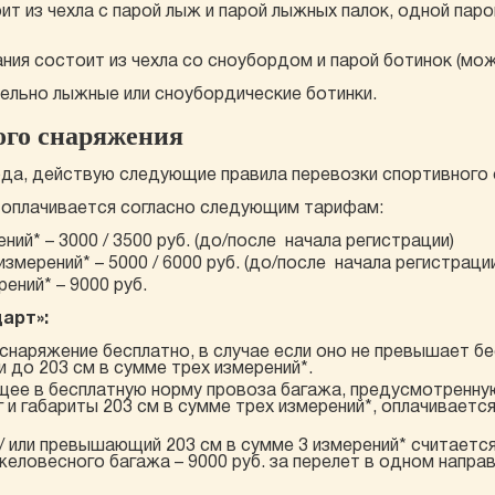
т из чехла с парой лыж и парой лыжных палок, одной пар
ия состоит из чехла со сноубордом и парой ботинок (мож
ельно лыжные или сноубордические ботинки.
ого снаряжения
года, действую следующие правила перевозки спортивного
 оплачивается согласно следующим тарифам:
ений* – 3000 / 3500 руб. (до/после начала регистрации)
 измерений* – 5000 / 6000 руб. (до/после начала регистраци
ений* – 9000 руб.
арт»:
наряжение бесплатно, в случае если оно не превышает б
и до 203 см в сумме трех измерений*.
щее в бесплатную норму провоза багажа, предусмотренну
 и габариты 203 см в сумме трех измерений*, оплачиваетс
 / или превышающий 203 см в сумме 3 измерений* считаетс
желовесного багажа – 9000 руб. за перелет в одном напра