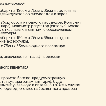
ех измерений.
габариты 190см х 75см х 65см и состоит из:
дельно)/чехол со сноубордом и парой
х 75см х 65см на одного пассажира. Комплект
1 пара), манометр регулятор (октопус), маска
ь открытым или снятым, с обеспечением
сессуары.
габариты 190см х 75см х 65см на одного
очие аксессуары.
х 75см х 65см на одного пассажира.
я, оплачивается тариф перевозки
ного инвентаря:
о провоза багажа, предусмотренную
ветствующий багажный тариф будет
высит указанную в билете, а также в случае
х норм одного места бесплатного провоза