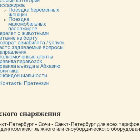
собые категории
ассажиров
Поездка беременных
женщин
Поездка
маломобильных
пассажиров
ерелет с животными
итание на борту
озврат авиабилета / услуги
асто задаваемые вопросы
аправления
полномоченные агенты
равила перевозок
равила въезда в Абхазию
олитика
онфиденциальности
Контакты
Претензии
ского снаряжения
нкт-Петербург - Сочи - Санкт-Петербург для всех тарифов
один) комплект лыжного или сноубордического оборудовани