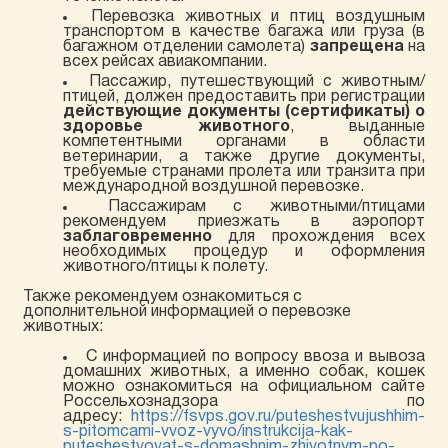
Перевозка животных и птиц воздушным
транспортом в качестве багажа или груза (в
багажном отделении самолета)
запрещена
на
всех рейсах авиакомпании.
Пассажир, путешествующий с животным/
птицей, должен предоставить при регистрации
действующие документы (сертификаты) о
здоровье животного
, выданные
компетентными органами в области
ветеринарии, а также другие документы,
требуемые странами пролета или транзита при
международной воздушной перевозке.
Пассажирам с животными/птицами
рекомендуем приезжать в аэропорт
заблаговременно
для прохождения всех
необходимых процедур и оформления
животного/птицы к полету.
Также рекомендуем ознакомиться с
дополнительной информацией о перевозке
животных:
С информацией по вопросу ввоза и вывоза
домашних животных, а именно собак, кошек
можно ознакомиться на официальном сайте
Россельхознадзора по
адресу:
https://fsvps.gov.ru/puteshestvujushhim-
s-pitomcami-vvoz-vyvo/instrukcija-kak-
puteshestvovat-s-domashnim-zhivotnym-po-