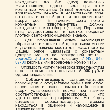
находиться до 2-х (двух) комнатных
животных(птиц) одного вида, при этом
комнатные животные (птицы) должны иметь
возможность лежать в естественной позе,
вставать в полный рост и поворачиваться
вокруг себя. В течение всего полета
комнатные животные/птицы должны
находиться в контейнере (клетке). Перевозка
птиц осуществляется в клетке, покрытой
плотной светонепроницаемой тканью.
Для оформления услуги необходимо
обратиться в контактный центр авиакомпании
и уточнить наличие места для животного на
Вашем рейсе. Связаться с контактным
центрам можно по электронной почте -
vopros@iflyltd.ru
или по телефону
+7 (495) 642-
87-80
кнопка 2 или добавочный номер 1115.
Стоимость услуги перевозки животных/птиц
в салоне самолета составляет
5 000 руб.
в
одном направлении.
Собаки-поводыри
, сопровождающие
пассажиров с отсутствием зрения или слуха,
перевозятся в салоне самолета бесплатно
сверх установленной нормы при наличии
соответствующей дрессировки, что
удостоверяется сертификатом. На борту
самолета собака-поводырь должна
находиться в ошейнике и наморднике в
течение полета.