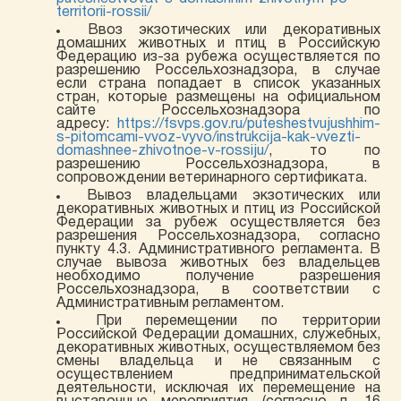
territorii-rossii/
Ввоз экзотических или декоративных
домашних животных и птиц в Российскую
Федерацию из-за рубежа осуществляется по
разрешению Россельхознадзора, в случае
если страна попадает в список указанных
стран, которые размещены на официальном
сайте Россельхознадзора по
адресу:
https://fsvps.gov.ru/puteshestvujushhim-
s-pitomcami-vvoz-vyvo/instrukcija-kak-vvezti-
domashnee-zhivotnoe-v-rossiju/
, то по
разрешению Россельхознадзора, в
сопровождении ветеринарного сертификата.
Вывоз владельцами экзотических или
декоративных животных и птиц из Российской
Федерации за рубеж осуществляется без
разрешения Россельхознадзора, согласно
пункту 4.3. Административного регламента. В
случае вывоза животных без владельцев
необходимо получение разрешения
Россельхознадзора, в соответствии с
Административным регламентом.
При перемещении по территории
Российской Федерации домашних, служебных,
декоративных животных, осуществляемом без
смены владельца и не связанным с
осуществлением предпринимательской
деятельности, исключая их перемещение на