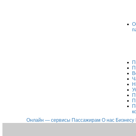
О
п
П
П
В
Ч
Н
У
П
П
П
к
Онлайн — сервисы
Пассажирам
О нас
Бизнесу